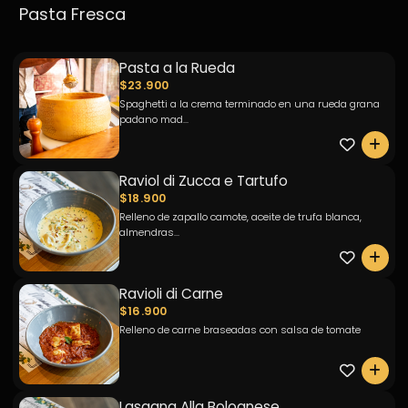
Pasta Fresca
Pasta a la Rueda
$23.900
Spaghetti a la crema terminado en una rueda grana
padano mad...
0
Raviol di Zucca e Tartufo
$18.900
Relleno de zapallo camote, aceite de trufa blanca,
almendras...
0
Ravioli di Carne
$16.900
Relleno de carne braseadas con salsa de tomate
0
Lasagna Alla Bolognese