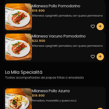
Milanesa Pollo Pomodorino
$19.900
Milanesa spaghetti pomodoro, con queso parmesano
0
Milanesa Vacuno Pomodorino
$22.900
Milanesa spaghetti pomodoro, con queso parmesano
0
La Mila Specialitá
Todas acompañadas de papas fritas o ensalada
Milanesa Pollo Azurra
$19.900
Pomodoro, mozarella y queso azul