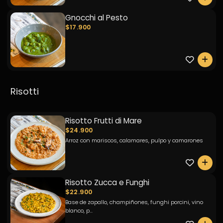
Gnocchi al Pesto
$17.900
0
Risotti
Risotto Frutti di Mare
$24.900
Arroz con mariscos, calamares, pulpo y camarones
0
Risotto Zucca e Funghi
$22.900
Base de zapallo, champiñones, funghi porcini, vino
blanco, p...