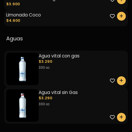
$3.900
Limonada Coco
0
$4.600
Aguas
Agua vital con gas
$3.290
330 cc
0
Agua vital sin Gas
$3.290
330 cc
0