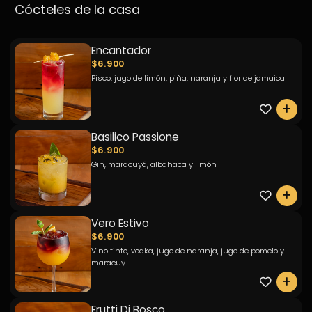
Cócteles de la casa
Encantador
$6.900
Pisco, jugo de limón, piña, naranja y flor de jamaica
0
Basilico Passione
$6.900
Gin, maracuyá, albahaca y limón
0
Vero Estivo
$6.900
Vino tinto, vodka, jugo de naranja, jugo de pomelo y
maracuy...
0
Frutti Di Bosco