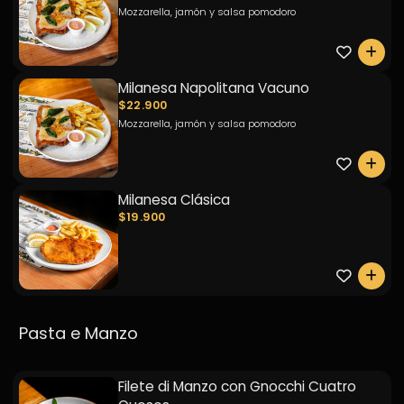
Mozzarella, jamón y salsa pomodoro
0
Milanesa Napolitana Vacuno
$22.900
Mozzarella, jamón y salsa pomodoro
0
Milanesa Clásica
$19.900
0
Pasta e Manzo
Filete di Manzo con Gnocchi Cuatro