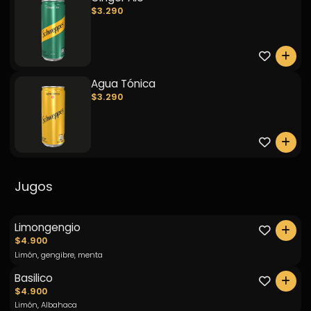
$3.290
0
Agua Tónica
$3.290
0
Jugos
Limongengio
0
$4.900
Limón, gengibre, menta
Basilico
0
$4.900
Limón, Albahaca