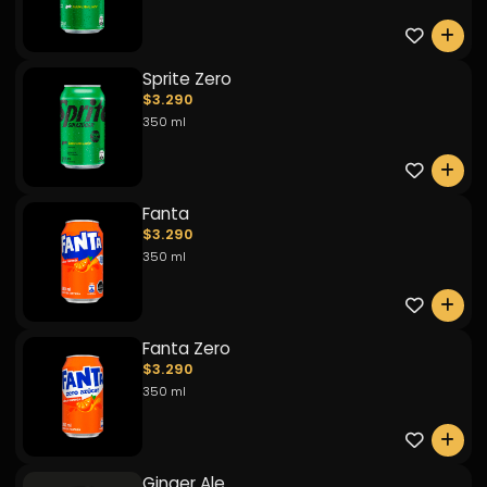
0
Sprite Zero
$3.290
350 ml
0
Fanta
$3.290
350 ml
0
Fanta Zero
$3.290
350 ml
0
Ginger Ale