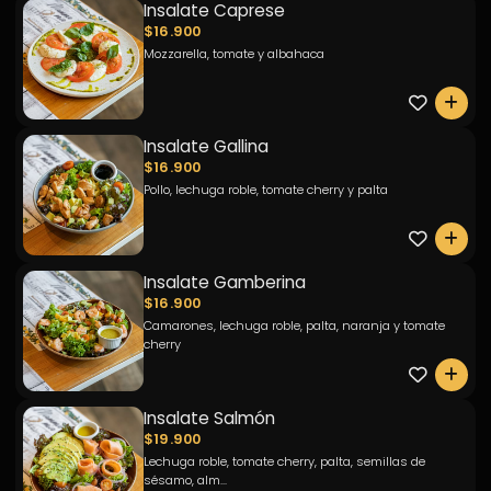
Insalate Caprese
$16.900
Mozzarella, tomate y albahaca
0
Insalate Gallina
$16.900
Pollo, lechuga roble, tomate cherry y palta
0
Insalate Gamberina
$16.900
Camarones, lechuga roble, palta, naranja y tomate
cherry
0
Insalate Salmón
$19.900
Lechuga roble, tomate cherry, palta, semillas de
sésamo, alm...