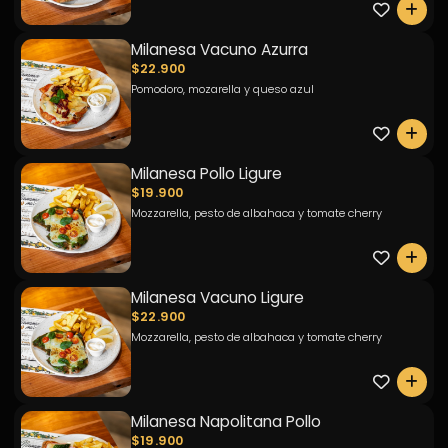
0
Milanesa Vacuno Azurra
$22.900
Pomodoro, mozarella y queso azul
0
Milanesa Pollo Ligure
$19.900
Mozzarella, pesto de albahaca y tomate cherry
0
Milanesa Vacuno Ligure
$22.900
Mozzarella, pesto de albahaca y tomate cherry
0
Milanesa Napolitana Pollo
$19.900