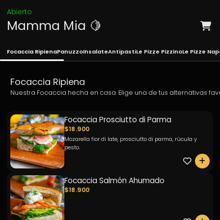
Abierto
Mamma Mia 🍋
Focaccia Ripiena
Panuzzo
Insalate
Antipasti
Le Pizze Pizzino
Le Pizze Na
Focaccia Ripiena
Nuestra Focaccia hecha en casa. Elige una de tus alternativas fav
Focaccia Prosciutto di Parma
$18.900
Mozarella fior di late, prosciutto di parma, rúcula y
pesto.
0
Focaccia Salmón Ahumado
$18.900