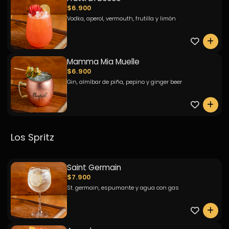
$6.900
Vodka, aperol, vermouth, frutilla y limón
0
Mamma Mia Muelle
$6.900
Gin, almíbar de piña, pepino y ginger beer
0
Los Spritz
Saint Germain
$7.900
St. germain, espumante y agua con gas
0