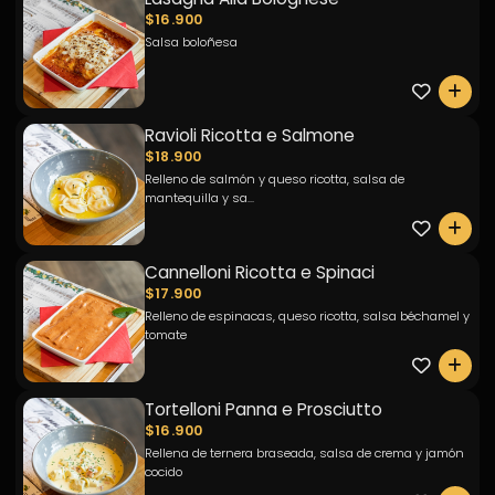
$16.900
Salsa boloñesa
0
Ravioli Ricotta e Salmone
$18.900
Relleno de salmón y queso ricotta, salsa de
mantequilla y sa...
0
Cannelloni Ricotta e Spinaci
$17.900
Relleno de espinacas, queso ricotta, salsa béchamel y
tomate
0
Tortelloni Panna e Prosciutto
$16.900
Rellena de ternera braseada, salsa de crema y jamón
cocido