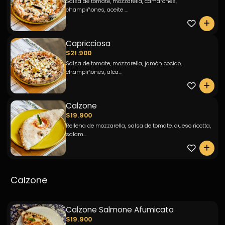
Salsa de tomate, mozzarella, camarones,
champiñones, aceite ...
0
Capricciosa
$21.900
Salsa de tomate, mozzarella, jamón cocido,
champiñones, alca...
0
Calzone
$19.900
Rellena de mozzarella, salsa de tomate, queso ricotta,
salam...
0
Calzone
Calzone Salmone Afumicato
$19.900