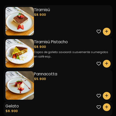
Tiramisú
$8.900
0
Tiramisú Pistacho
$8.900
Capas de galleta savoiardi suavemente sumergidas
en café esp...
0
Pannacotta
$5.900
0
Gelato
0
$6.900