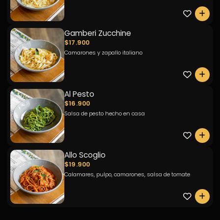
0
Gamberi Zucchine
$17.900
Camarones y zapallo italiano
0
Al Pesto
$16.900
Salsa de pesto hecho en casa
0
Allo Scoglio
$19.900
Calamares, pulpo, camarones, salsa de tomate
0