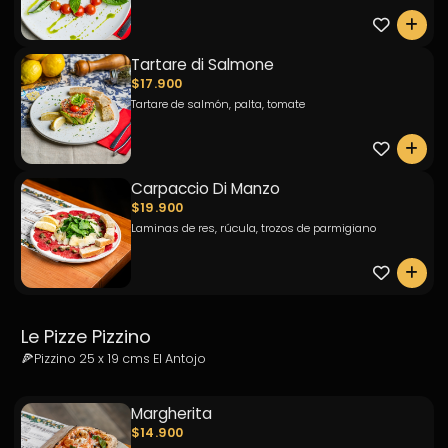
0
Tartare di Salmone
$17.900
Tartare de salmón, palta, tomate
0
Carpaccio Di Manzo
$19.900
Laminas de res, rúcula, trozos de parmigiano
0
Le Pizze Pizzino
🍕Pizzino 25 x 19 cms El Antojo
Margherita
$14.900