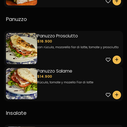
0
Panuzzo
Panuzzo Prosciutto
$16.900
con rúcula, mozarella fior di latte, tomate y prosciutto
0
Panuzzo Salame
$14.900
Rúcula, tomate y mozella Fior di latte
0
Insalate