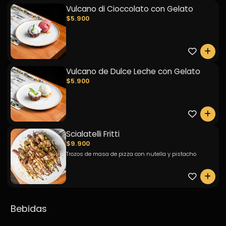
Vulcano di Cioccolato con Gelato
$5.900
0
Vulcano de Dulce Leche con Gelato
$5.900
0
Scialatelli Fritti
$9.900
Trozos de masa de pizza con nutella y pistacho
0
Bebidas