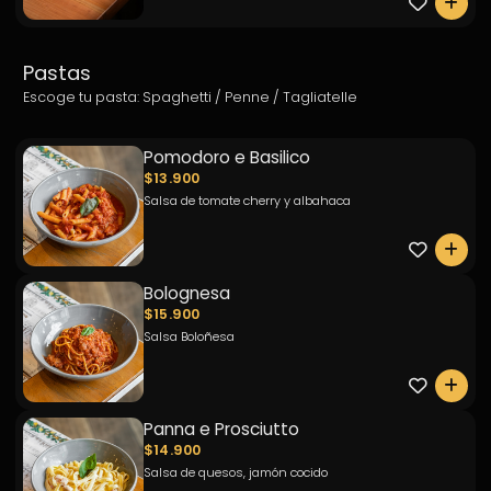
0
Pastas
Escoge tu pasta: Spaghetti / Penne / Tagliatelle
Pomodoro e Basilico
$13.900
Salsa de tomate cherry y albahaca
0
Bolognesa
$15.900
Salsa Boloñesa
0
Panna e Prosciutto
$14.900
Salsa de quesos, jamón cocido