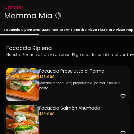
Cerrado
Mamma Mia 🍋
Focaccia Ripiena
Panuzzo
Insalate
Antipasti
Le Pizze Pizzino
Le Pizze Na
Focaccia Ripiena
Nuestra Focaccia hecha en casa. Elige una de tus alternativas fav
Focaccia Prosciutto di Parma
$18.900
Mozarella fior di late, prosciutto di parma, rúcula y
pesto.
Focaccia Salmón Ahumado
$18.900