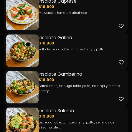
Insalate Caprese
$16.900
Mozzarella, tomate y albahaca
Insalate Gallina
$16.900
Pollo, lechuga roble, tomate cherry y palta
Insalate Gamberina
$16.900
Camarones, lechuga roble, palta, naranja y tomate
cherry
Insalate Salmón
$19.900
Lechuga roble, tomate cherry, palta, semillas de
sésamo, alm...