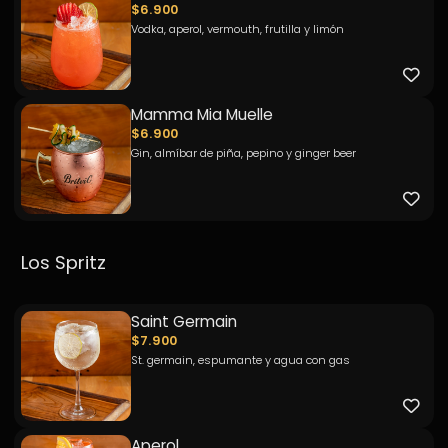
$6.900
Vodka, aperol, vermouth, frutilla y limón
Mamma Mia Muelle
$6.900
Gin, almíbar de piña, pepino y ginger beer
Los Spritz
Saint Germain
$7.900
St. germain, espumante y agua con gas
Aperol