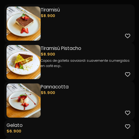
Tiramisú
$8.900
Tiramisú Pistacho
$8.900
Capas de galleta savoiardi suavemente sumergidas
en café esp...
Pannacotta
$5.900
Gelato
$6.900