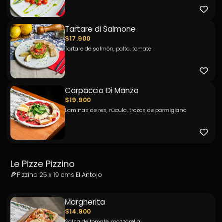
Tartare di Salmone
$17.900
Tartare de salmón, palta, tomate
Carpaccio Di Manzo
$19.900
Laminas de res, rúcula, trozos de parmigiano
Le Pizze Pizzino
🍕Pizzino 25 x 19 cms El Antojo
Margherita
$14.900
Salsa de tomate, mozzarella