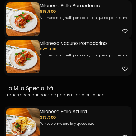
Milanesa Pollo Pomodorino
$19.900
Milanesa spaghetti pomodoro, con queso parmesano
Milanesa Vacuno Pomodorino
$22.900
Milanesa spaghetti pomodoro, con queso parmesano
La Mila Specialitá
Todas acompañadas de papas fritas o ensalada
Milanesa Pollo Azurra
$19.900
Pomodoro, mozarella y queso azul