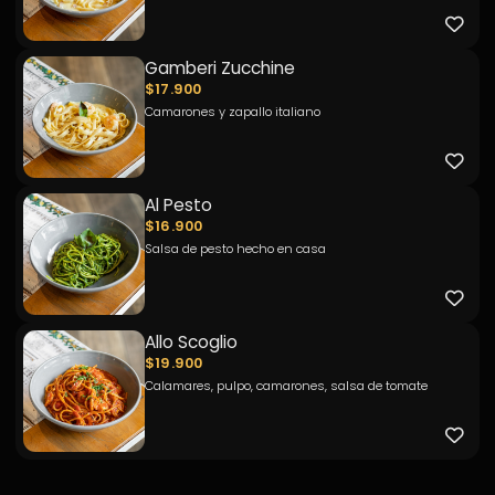
Gamberi Zucchine
$17.900
Camarones y zapallo italiano
Al Pesto
$16.900
Salsa de pesto hecho en casa
Allo Scoglio
$19.900
Calamares, pulpo, camarones, salsa de tomate