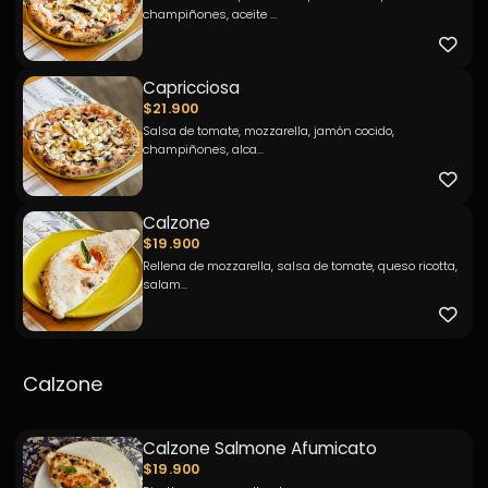
champiñones, aceite ...
Capricciosa
$21.900
Salsa de tomate, mozzarella, jamón cocido,
champiñones, alca...
Calzone
$19.900
Rellena de mozzarella, salsa de tomate, queso ricotta,
salam...
Calzone
Calzone Salmone Afumicato
$19.900