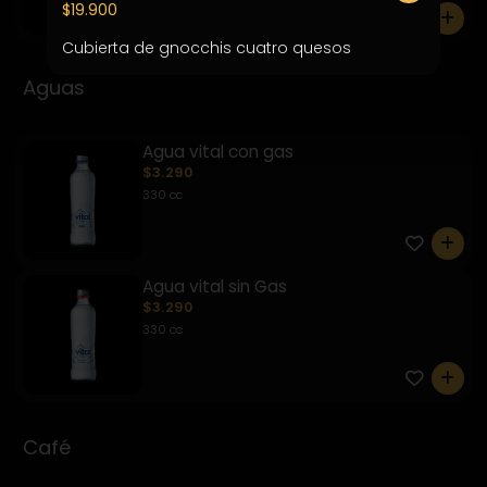
$19.900
0
Cubierta de gnocchis cuatro quesos
Aguas
Agua vital con gas
$3.290
330 cc
0
Agua vital sin Gas
$3.290
330 cc
0
Café