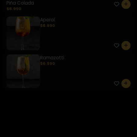
Piña Colada
0
$6.990
Aperol
$6.990
0
Ramazotti
$6.990
0