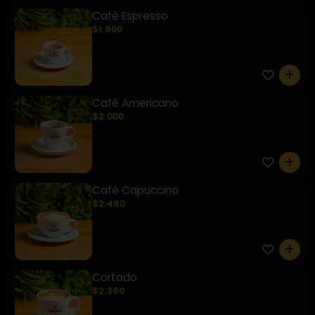
Café Espresso
$1.900
0
Café Americano
$2.000
0
Café Capuccino
$2.490
0
Cortado
$2.390