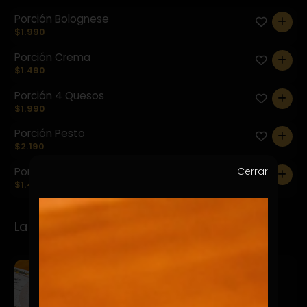
Porción Bolognese
0
$1.990
Porción Crema
0
$1.490
Porción 4 Quesos
0
$1.990
Porción Pesto
0
$2.190
Cerrar
Porción Pomodoro
0
$1.490
La Mila e Pasta Specialitá
Milanesa Pollo 4 Quesos
$19.900
Cubierta de gnocchis cuatro quesos