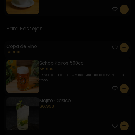
0
Para Festejar
Copa de Vino
0
$3.900
Schop Kairos 500cc
$5.900
¡Directo del barril a tu vaso! Disfruta la cerveza más
fresc...
0
Mojito Clásico
$6.990
0