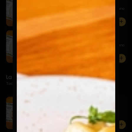
$19.900
Milanesa spaghetti pomodoro, con queso parmesano
0
Milanesa Vacuno Pomodorino
$22.900
Milanesa spaghetti pomodoro, con queso parmesano
0
La Mila Specialitá
Todas acompañadas de papas fritas o ensalada
Milanesa Pollo Azurra
$19.900
Pomodoro, mozarella y queso azul
0