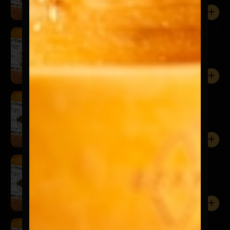
0
Milanesa Vacuno Azurra
$22.900
Pomodoro, mozarella y queso azul
0
Milanesa Pollo Ligure
$19.900
Mozzarella, pesto de albahaca y tomate cherry
0
Milanesa Vacuno Ligure
$22.900
Mozzarella, pesto de albahaca y tomate cherry
0
Milanesa Pollo Napolitana