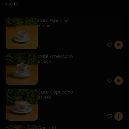
Café
Café Espresso
$1.900
0
Café Americano
$2.000
0
Café Capuccino
$2.490
0
Cortado