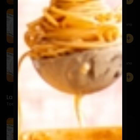
Milanesa Pollo Pomodorino
$19.900
Milanesa spaghetti pomodoro, con queso parmesano
0
Milanesa Vacuno Pomodorino
$22.900
Milanesa spaghetti pomodoro, con queso parmesano
0
La Mila Specialitá
Todas acompañadas de papas fritas o ensalada
Milanesa Pollo Azurra
$19.900
Pomodoro, mozarella y queso azul