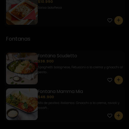
$10.990
Salsa boloñesa
0
Fontanas
Fontana Scudetto
$36.900
Spaghetti bolognese, Fetuccini a la crema y gnocchi al
pesto...
0
Fontana Mamma Mia
$46.900
Mix de pastas italianas: Gnocchi a la crema, ravioli y
lasañ...
0