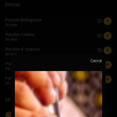
Extras
Porción Bolognese
0
$1.990
Porción Crema
0
$1.490
Porción 4 Quesos
0
$1.990
Cerrar
Porción Pesto
0
$2.190
Porción Pomodoro
0
$1.490
La Mila e Pasta Specialitá
Milanesa Pollo 4 Quesos