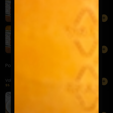
$19.900
Mozzarella, jamón y salsa pomodoro
0
Milanesa Vacuno Napolitana
$22.900
Mozzarella, jamón y salsa pomodoro
0
Postres
Volcan Chocolate
0
$5.900
Tiramisú
$8.900