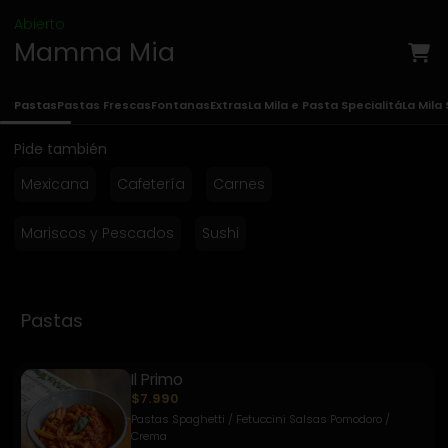
Abierto
Mamma Mia
Pastas
Pastas Frescas
Fontanas
Extras
La Mila e Pasta Specialitá
La Mila
Pide también
Mexicana
Cafetería
Carnes
Mariscos y Pescados
Sushi
Pastas
Il Primo
$7.990
Pastas Spaghetti / Fetuccini Salsas Pomodoro /
Crema