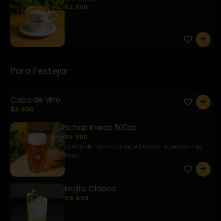
$2.390
0
Para Festejar
Copa de Vino
0
$3.900
Schop Kairos 500cc
$5.900
¡Directo del barril a tu vaso! Disfruta la cerveza más
fresc...
0
Mojito Clásico
$6.990