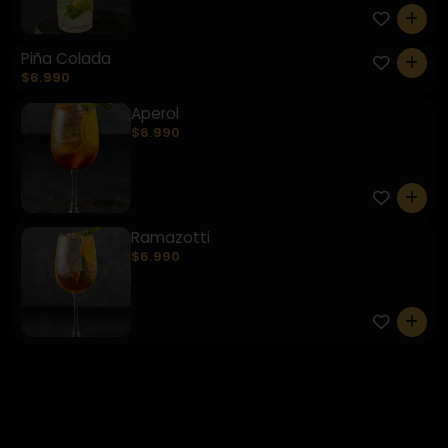
0
Piña Colada
0
$6.990
Aperol
$6.990
0
Ramazotti
$6.990
0