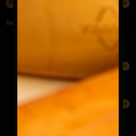
0
Bebidas
Coca Cola
$3.290
350 ml.
0
Coca Cola Light
$3.290
350 ml
0
Coca Cola Zero
$3.290
350 ml