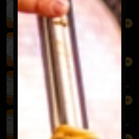
$19.900
Cubierta de gnocchis cuatro quesos
0
Milanesa Vacuno 4 Quesos
$22.900
Cubierta de gnocchis cuatro quesos
0
Milanesa Pollo Panna Prosciutto
$19.900
Milanesa cubierta con tagliatelle a la crema y jamón
0
Milanesa Vacuno Panna Prosciutto
$22.900
Milanesa cubierta con tagliatelle a la crema y jamón
0