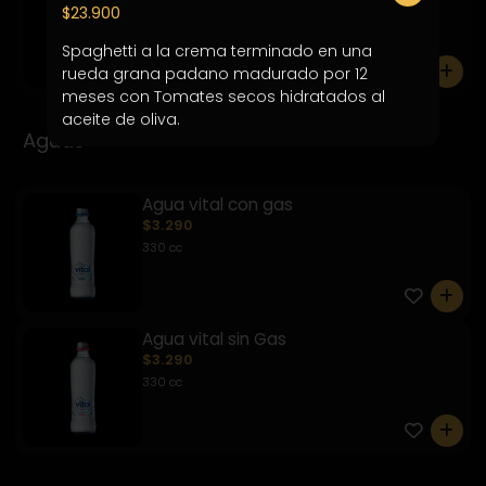
$3.290
$23.900
350 ml
Spaghetti a la crema terminado en una 
0
rueda grana padano madurado por 12 
meses con Tomates secos hidratados al 
aceite de oliva.
Aguas
Agua vital con gas
$3.290
330 cc
0
Agua vital sin Gas
$3.290
330 cc
0