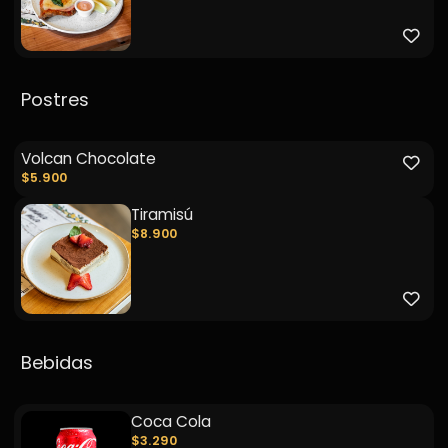
Postres
Volcan Chocolate
$5.900
Tiramisú
$8.900
Bebidas
Coca Cola
$3.290