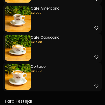
Café Americano
$2.000
Café Capuccino
$2.490
Cortado
$2.390
Para Festejar