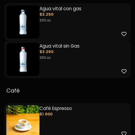
Agua vital con gas
$3.290
330 cc
Agua vital sin Gas
$3.290
330 cc
Café
Café Espresso
$1.900