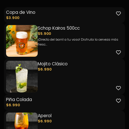
Copa de Vino
$3.900
Schop Kairos 500cc
$5.900
¡Directo del barril a tu vaso! Disfruta la cerveza más
fresc...
Mojito Clásico
$6.990
Piña Colada
$6.990
Aperol
$6.990