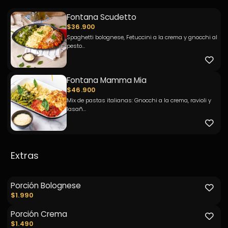
Fontana Scudetto
$36.900
Spaghetti bolognese, Fetuccini a la crema y gnocchi al
pesto...
Fontana Mamma Mia
$46.900
Mix de pastas italianas: Gnocchi a la crema, ravioli y
lasañ...
Extras
Porción Bolognese
$1.990
Porción Crema
$1.490