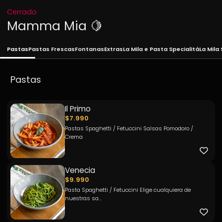
Cerrado
Mamma Mia 🍋
Pastas
Pastas Frescas
Fontanas
Extras
La Mila e Pasta Specialitá
La Mila
Pastas
Il Primo
$7.990
Pastas Spaghetti / Fetuccini Salsas Pomodoro /
Crema
Venecia
$9.990
Pasta Spaghetti / Fetuccini Elige cualquiera de
nuestras sa...