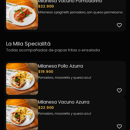
Milanesa Vacuno Pomodorino
$22.900
Milanesa spaghetti pomodoro, con queso parmesano
La Mila Specialitá
Todas acompañadas de papas fritas o ensalada
Milanesa Pollo Azurra
$19.900
Pomodoro, mozarella y queso azul
Milanesa Vacuno Azurra
$22.900
Pomodoro, mozarella y queso azul